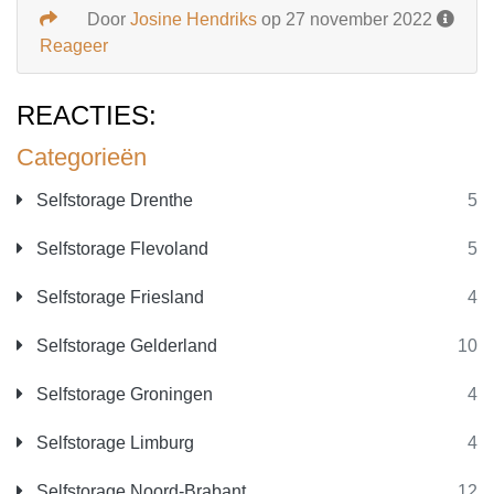
Door
Josine Hendriks
op 27 november 2022
Reageer
REACTIES:
Categorieën
Selfstorage Drenthe
5
Selfstorage Flevoland
5
Selfstorage Friesland
4
Selfstorage Gelderland
10
Selfstorage Groningen
4
Selfstorage Limburg
4
Selfstorage Noord-Brabant
12