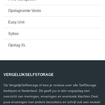
Opslagruimte Venlo
Easy Unit
Sybox
Opslag XL
VERGELIJKSELFSTORAGE
Op VergelijkSelfstorage.nl lees je reviews over alle SelfStorage
bedrijven in Nederland .Dit geeft jou in één oogopslag een
overzicht van meningen, ervaringen en eventuele klachten.Deel
jouw ervaringen met andere bezoekers en schrijf ook een review!