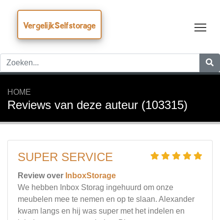
VergelijkSelfstorage
Tog
HOME
Reviews van deze auteur (103315)
SUPER SERVICE
Review over
InboxStorage
We hebben Inbox Storag ingehuurd om onze
meubelen mee te nemen en op te slaan. Alexander
kwam langs en hij was super met het indelen en