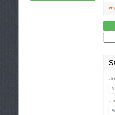
S
Je
E-m