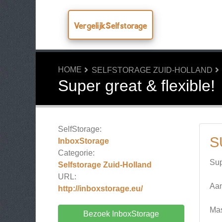
VergelijkSelfstorage
HOME
SELFSTORAGE ZUID-HOLLAND
Super great & flexible!
SelfStorage:
S
InboxStorage
Categorie:
Sup
Selfstorage Zuid-Holland
URL:
Aan
http://inboxstorage.eu/
Mas
Bezoek InboxStorage