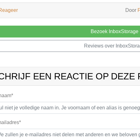
Reageer
Door
F
Bezoek InboxStorage
Reviews over InboxStor
CHRIJF EEN REACTIE OP DEZE
 naam*
ailadres*