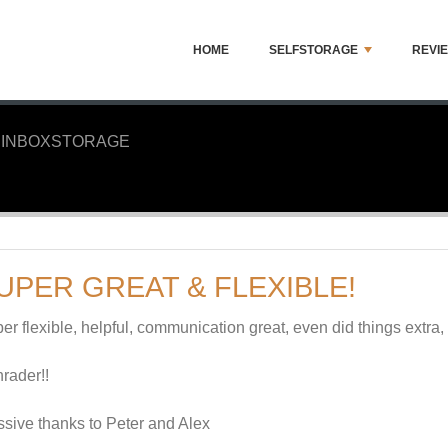
HOME
SELFSTORAGE
REVI
INBOXSTORAGE
UPER GREAT & FLEXIBLE!
er flexible, helpful, communication great, even did things extra,
rader!!
sive thanks to Peter and Alex