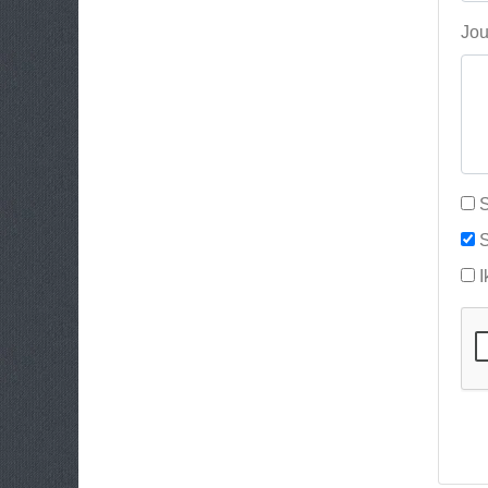
Jou
S
S
I