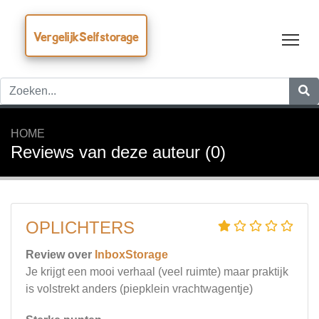
VergelijkSelfstorage
Tog
HOME
Reviews van deze auteur (0)
OPLICHTERS
Review over
InboxStorage
Je krijgt een mooi verhaal (veel ruimte) maar praktijk
is volstrekt anders (piepklein vrachtwagentje)