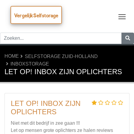
VergelijkSelfstorage
Tog
HOME
SELFSTORAGE ZUID-HOLLAND
INBOXSTORAGE
LET OP! INBOX ZIJN OPLICHTERS
LET OP! INBOX ZIJN
OPLICHTERS
Niet met dit bedrijf in zee gaan !!!
Let op mensen grote oplichters ze halen reviews