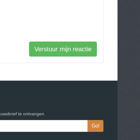
Verstuur mijn reactie
euwsbrief te ontvangen.