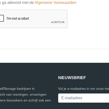
k ga akkoord met de
Algemene Voorwaarden
NIEUWSBRIEF
SelfStorage bedrijven in
Vul je e-mailadres in om onze ni
zicht van meningen, ervaringen
ere bezoekers en schrijf ook een