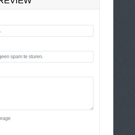
 REVIEW
orage