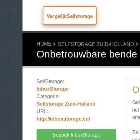
VergelijkSelfstorage
HOME
SELFSTORAGE ZUID-HOLLAND
Onbetrouwbare bende
SelfStorage:
O
InboxStorage
Categorie:
Gel
Selfstorage Zuid-Holland
het
URL:
omd
http://inboxstorage.eu/
Ze 
Bezoek InboxStorage
voo