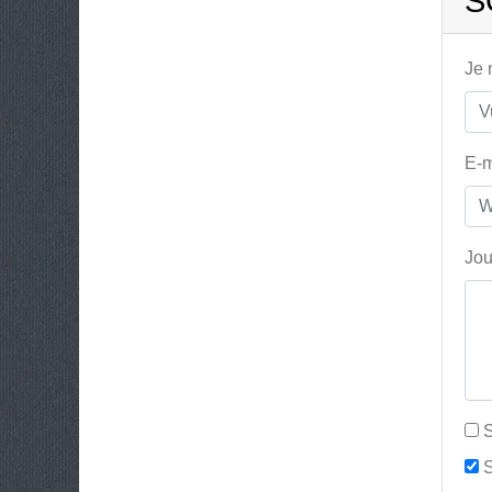
S
Je
E-m
Jou
S
S