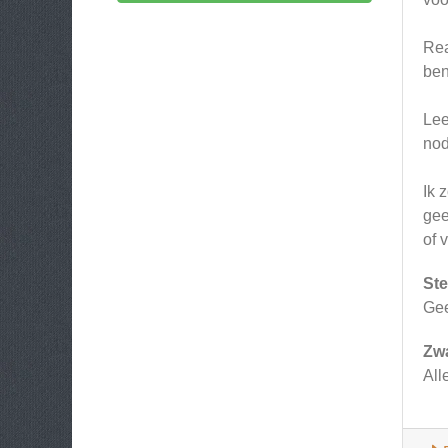
Rea
ben
Lee
nod
Ik 
gee
of 
Ste
Ge
Zw
All