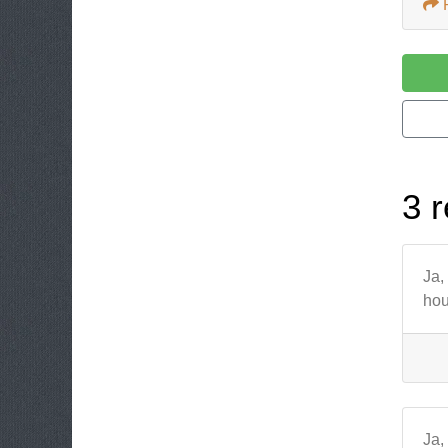
3 r
Ja,
hou
Ja,