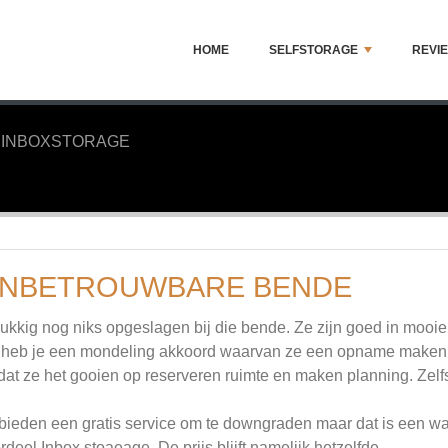
HOME
SELFSTORAGE
REVI
INBOXSTORAGE
NBETROUWBARE BENDE
ukkig nog niks opgeslagen bij die bende. Ze zijn goed in mooie
 heb je een mondeling akkoord waarvan ze een opname maken
at ze het gooien op reserveren ruimte en maken planning. Zelfs
bieden een gratis service om te downgraden maar dat is een wa
rdeel Inbox stoaeage. De prijs blijft namelijk hetzelfde.