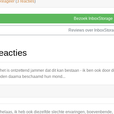
Reageer
(
3 reacties
)
Bezoek InboxStorage
Reviews over InboxStor
eacties
 het is ontzettend jammer dat dit kan bestaan - ik ben ook door
den daarna beschaamd hun mond...
 helaas, ik heb ook diezelfde slechte ervaringen, boevenbende,