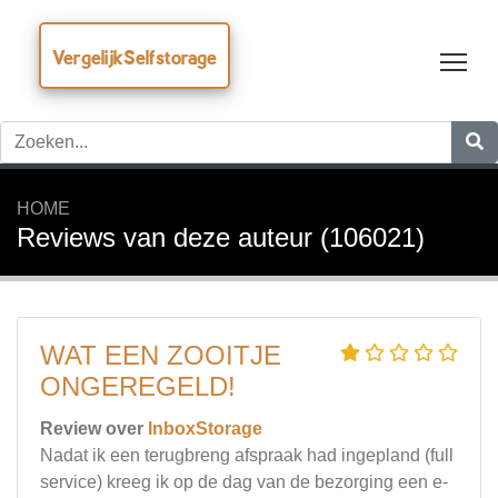
VergelijkSelfstorage
Tog
HOME
Reviews van deze auteur (106021)
WAT EEN ZOOITJE
ONGEREGELD!
Review over
InboxStorage
Nadat ik een terugbreng afspraak had ingepland (full
service) kreeg ik op de dag van de bezorging een e-