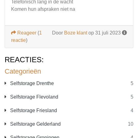
Telefonisch lang in de wacht
Komen hun afspraken niet na
Reageer
(
1
Door
Boze klant
op 31 juli 2023
reactie
)
REACTIES:
Categorieën
Selfstorage Drenthe
5
Selfstorage Flevoland
5
Selfstorage Friesland
4
Selfstorage Gelderland
10
Selfstorage Groningen
4