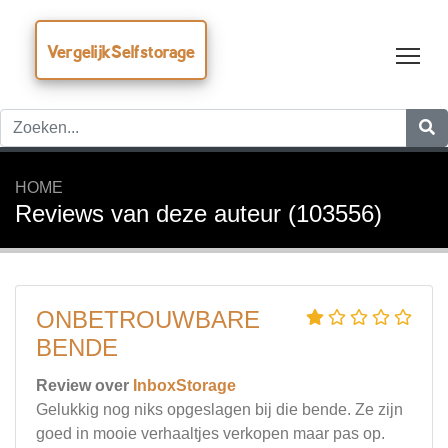
VergelijkSelfstorage
Tog
HOME
Reviews van deze auteur (103556)
ONBETROUWBARE
BENDE
Review over
InboxStorage
Gelukkig nog niks opgeslagen bij die bende. Ze zijn
goed in mooie verhaaltjes verkopen maar pas op.