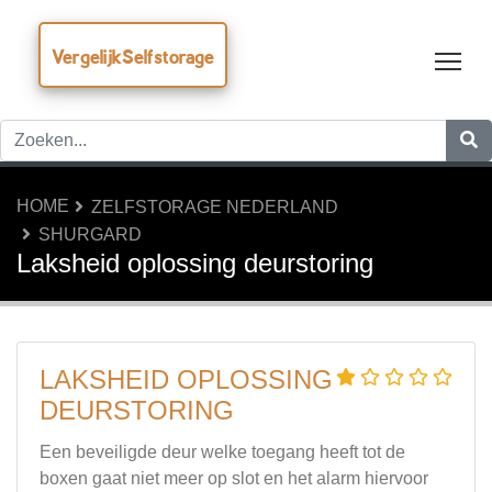
VergelijkSelfstorage
Tog
HOME
ZELFSTORAGE NEDERLAND
SHURGARD
Laksheid oplossing deurstoring
LAKSHEID OPLOSSING
DEURSTORING
Een beveiligde deur welke toegang heeft tot de
boxen gaat niet meer op slot en het alarm hiervoor