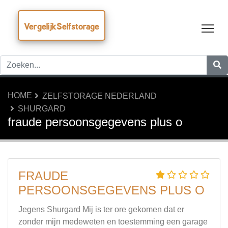
VergelijkSelfstorage
Tog
HOME
ZELFSTORAGE NEDERLAND
SHURGARD
fraude persoonsgegevens plus o
FRAUDE
PERSOONSGEGEVENS PLUS O
Jegens Shurgard Mij is ter ore gekomen dat er
zonder mijn medeweten en toestemming een garage