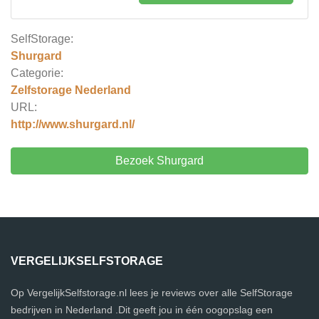
SelfStorage:
Shurgard
Categorie:
Zelfstorage Nederland
URL:
http://www.shurgard.nl/
Bezoek Shurgard
VERGELIJKSELFSTORAGE
Op VergelijkSelfstorage.nl lees je reviews over alle SelfStorage
bedrijven in Nederland .Dit geeft jou in één oogopslag een