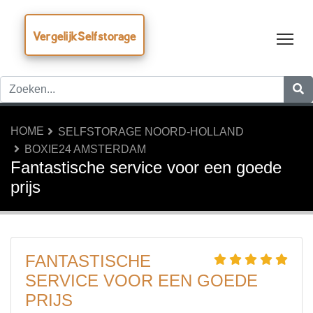
VergelijkSelfstorage
Tog
HOME
SELFSTORAGE NOORD-HOLLAND
BOXIE24 AMSTERDAM
Fantastische service voor een goede
prijs
FANTASTISCHE
SERVICE VOOR EEN GOEDE
PRIJS